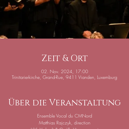
Zeit & Ort
02. Nov. 2024, 17:00
Trinitarierkirche, Grand-Rue, 9411 Vianden, Luxemburg
Über die Veranstaltung
Ensemble Vocal du CMNord
Matthias Rajczyk, direction