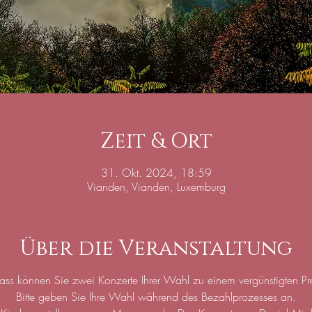
Zeit & Ort
31. Okt. 2024, 18:59
Vianden, Vianden, Luxemburg
Über die Veranstaltung
ass können Sie zwei Konzerte Ihrer Wahl zu einem vergünstigten Pr
Bitte geben Sie Ihre Wahl während des Bezahlprozesses an.