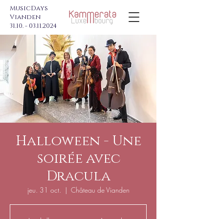
MusicDays
Vianden
31.10. - 03.11.2024
Halloween - Une
soirée avec
Dracula
jeu. 31 oct.
  |  
Château de Vianden