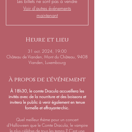
Les billets ne sont pas à vendre
Voir d'autres événements
maintenant
Heure et lieu
31 oct. 2024, 19:00
Château de Vianden, Mont du Château, 9408
Vianden, Luxembourg
À propos de l'événement
À 18h30, le comte Dracula accueillera les
invités avec de la nourriture et des boissons et
invitera le public à venir également en tenue
formelle et effrayante-chic.
Quel meilleur thème pour un concert
d'Halloween que le Comte Dracula, le vampire
le plus célèbre de tous les temps ? C'est une